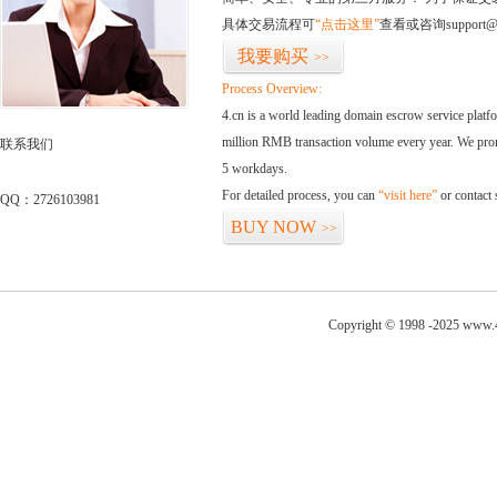
具体交易流程可
“点击这里”
查看或咨询support@
我要购买
>>
Process Overview:
4.cn is a world leading domain escrow service plat
million RMB transaction volume every year. We promi
联系我们
5 workdays.
For detailed process, you can
“visit here”
or contact
QQ：2726103981
BUY NOW
>>
Copyright © 1998 -2025 www.4