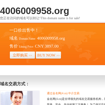
4006009958.org
您正在访问的域名可以转让!This domain name is for sale!
一口价出售中！
域名
4006009958.org
Domain Name:
售价
CNY 3897.00
Listing Price:
立即购买
BUY NOW
>>
>>
域名交易方式：
通过金名网(4.cn) 中介交易
金名网(4.cn)是全球领先的域名交易服务机
简单、安全、专业的第三方服务！ 为了保证交